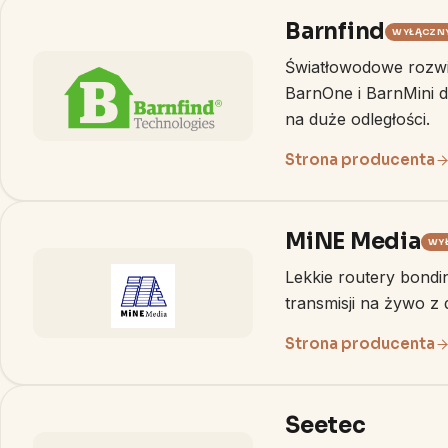
Barnfind
WYŁĄCZN
Światłowodowe rozwią
BarnOne i BarnMini d
na duże odległości.
Strona producenta
MiNE Media
WY
Lekkie routery bond
transmisji na żywo z
Strona producenta
Seetec