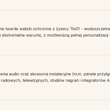
lne twarde walizki ochronne z żywicy Ttx01 - wodoszczeln
i ekstremalne warunki, z możliwością pełnej personalizacji
enia audio oraz akcesoria instalacyjne (m.in. panele przył
ji radiowych, telewizyjnych, studiów nagrań i integratorów A