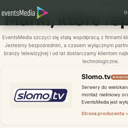
Przejdź do treści
PARTNERZ
O
Marki, które r
EventsMedia szczyci się stałą współpracą z firmami k
Jesteśmy bezpośrednim, a czasem wyłącznym part
branży telewizyjnej i od lat dostarczamy klientom naj
technologiczne.
Slomo.tv
WYŁĄCZN
Serwery do wielokan
montaż nieliniowy or
EventsMedia jest wy
Strona producenta