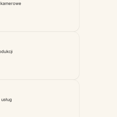
nakamerowe
dukcji
 usług