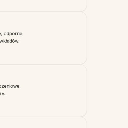
e, odporne
 wkładów.
ączeniowe
/V.