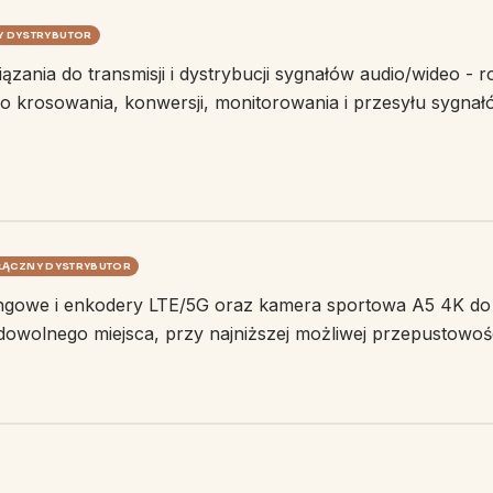
Y DYSTRYBUTOR
zania do transmisji i dystrybucji sygnałów audio/wideo - r
o krosowania, konwersji, monitorowania i przesyłu sygna
ŁĄCZNY DYSTRYBUTOR
ingowe i enkodery LTE/5G oraz kamera sportowa A5 4K do 
 dowolnego miejsca, przy najniższej możliwej przepustowośc