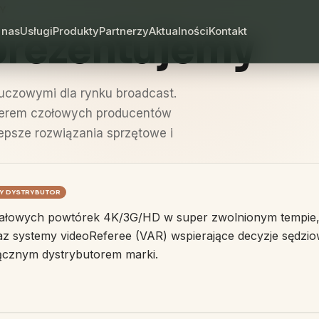
Y
 nas
Usługi
Produkty
Partnerzy
Aktualności
Kontakt
eprezentujemy
luczowymi dla rynku broadcast.
nerem czołowych producentów
lepsze rozwiązania sprzętowe i
Y DYSTRYBUTOR
ałowych powtórek 4K/3G/HD w super zwolnionym tempie, i
az systemy videoReferee (VAR) wspierające decyzje sędzio
łącznym dystrybutorem marki.