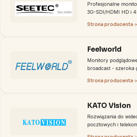
Profesjonalne monit
3G-SDI/HDMI HD i 4K
Strona producenta
Feelworld
Monitory podglądowe
broadcast - szeroka 
Strona producenta
KATO Vision
Rozwiązania do wide
pocztowych i telekom
Strona producenta