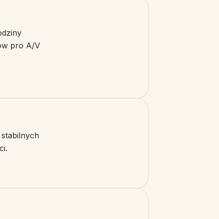
odziny
łów pro A/V
stabilnych
i.