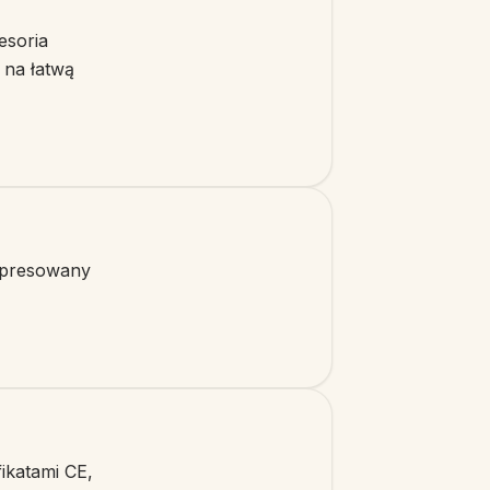
esoria
 na łatwą
mpresowany
fikatami CE,