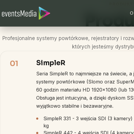
Przejdź do treści
PRODUKT
Produ
O
Profesjonalne systemy powtórkowe, rejestratory i rozw
których jesteśmy dystryb
SimpleR
01
Seria SimpleR to najmniejsze na świecie, 
systemy powtórkowe (Slomo oraz SuperMot
60 godzin materiału HD 1920x1080 (lub 13
Obsługa jest intuicyjna, a dzięki dyskom 
wyjątkowo stabilne i bezawaryjne.
SimpleR 331 - 3 wejścia SDI (3 kamery) 
kg
SimpleR 442 - 4 wejścia SDI (4 kamery) 