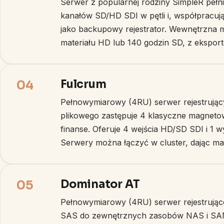
Serwer z popularnej rodziny SimpleR pełn
kanałów SD/HD SDI w pętli i, współpracują
jako backupowy rejestrator. Wewnętrzna 
materiału HD lub 140 godzin SD, z ekspo
Fulcrum
04
Pełnowymiarowy (4RU) serwer rejestrujący
plikowego zastępuje 4 klasyczne magneto
finanse. Oferuje 4 wejścia HD/SD SDI i 1 w
Serwery można łączyć w cluster, dając mak
Dominator AT
05
Pełnowymiarowy (4RU) serwer rejestrując
SAS do zewnętrznych zasobów NAS i SAN.