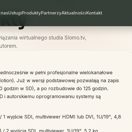
Y
kty
 nas
Usługi
Produkty
Partnerzy
Aktualności
Kontakt
iązania wirtualnego studia Slomo.tv,
utorem.
a jednocześnie w pełni profesjonalne wielokanałowe
ion). Już w wersji podstawowej pozwalają na zapis
0 godzin w SD), a po rozbudowie do 125 godzin.
SSD i autorskiemu oprogramowaniu systemy są
/ 1 wyjście SDI, multiviewer HDMI lub DVI, 1U/19", 4,8
/ 2 wyjścia SDI, multiviewer, 1U/19", 5,2 kg