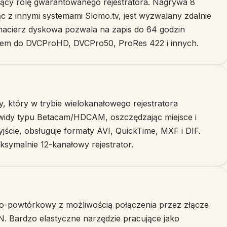
iący rolę gwarantowanego rejestratora. Nagrywa 8
c z innymi systemami Slomo.tv, jest wyzwalany zdalnie
macierz dyskowa pozwala na zapis do 64 godzin
rtem do DVCProHD, DVCPro50, ProRes 422 i innych.
, który w trybie wielokanałowego rejestratora
widy typu Betacam/HDCAM, oszczędzając miejsce i
yjście, obsługuje formaty AVI, QuickTime, MXF i DIF.
symalnie 12-kanałowy rejestrator.
o-powtórkowy z możliwością połączenia przez złącze
 Bardzo elastyczne narzędzie pracujące jako